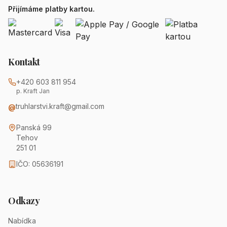
Přijímáme platby kartou.
Kontakt
+420 603 811 954
p. Kraft Jan
truhlarstvi.kraft@gmail.com
@
Panská 99
Tehov
251 01
IČO: 05636191
Odkazy
Nabídka